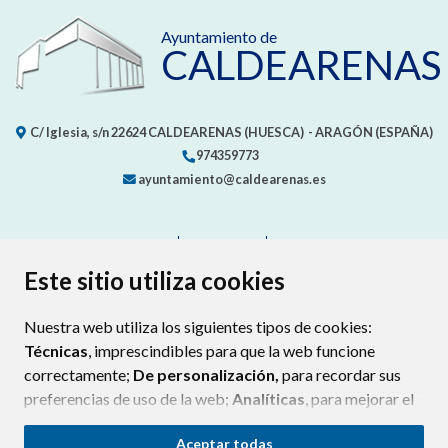
Ayuntamiento de
CALDEARENAS
C/ Iglesia, s/n
22624
CALDEARENAS (HUESCA)
- ARAGÓN
(ESPAÑA)
974359773
ayuntamiento@caldearenas.es
CONTACTO
MAPA WEB
AVISO LEGAL
PROTECCIÓN DE DATOS
ACCESIBILIDAD
Este sitio utiliza cookies
POLÍTICA DE COOKIES
Nuestra web utiliza los siguientes tipos de cookies:
ENLAC
Técnicas
, imprescindibles para que la web funcione
correctamente;
De personalización,
para recordar sus
preferencias de uso de la web;
Analíticas
, para mejorar el
funcionamiento de la web y sus servicios.
Aceptar todas