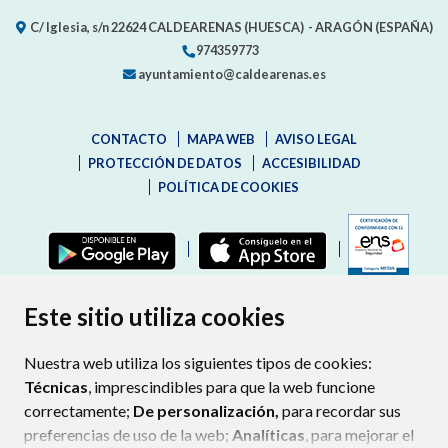
C/ Iglesia, s/n
22624
CALDEARENAS (HUESCA)
- ARAGÓN
(ESPAÑA)
974359773
ayuntamiento@caldearenas.es
CONTACTO
MAPA WEB
AVISO LEGAL
PROTECCIÓN DE DATOS
ACCESIBILIDAD
POLÍTICA DE COOKIES
ENLAC
Este sitio utiliza cookies
Nuestra web utiliza los siguientes tipos de cookies:
Técnicas
, imprescindibles para que la web funcione
correctamente;
De personalización,
para recordar sus
preferencias de uso de la web;
Analíticas
, para mejorar el