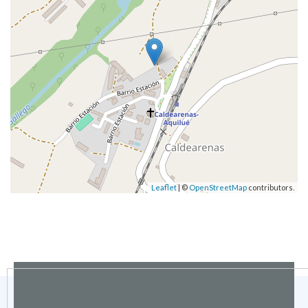
Leaflet
| ©
OpenStreetMap
contributors.