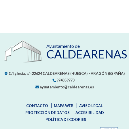
Ayuntamiento de
CALDEARENAS
C/ Iglesia, s/n
22624
CALDEARENAS (HUESCA)
- ARAGÓN
(ESPAÑA)
974359773
ayuntamiento@caldearenas.es
CONTACTO
MAPA WEB
AVISO LEGAL
PROTECCIÓN DE DATOS
ACCESIBILIDAD
POLÍTICA DE COOKIES