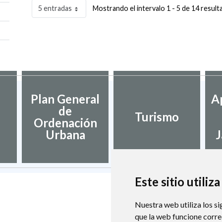
5 entradas
Mostrando el intervalo 1 - 5 de 14 result
Plan General
A
de
Turismo
Ordenación
Urbana
J
Este sitio utiliz
Nuestra web utiliza los si
que la web funcione corr