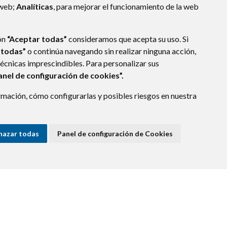
 web;
Analíticas
, para mejorar el funcionamiento de la web
ón
“Aceptar todas”
consideramos que acepta su uso. Si
 todas”
o continúa navegando sin realizar ninguna acción,
técnicas imprescindibles. Para personalizar sus
anel de configuración de cookies”.
mación, cómo configurarlas y posibles riesgos en nuestra
 ARAGÓN
(ESPAÑA)
hazar todas
Panel de configuración de Cookies
E DATOS
ACCESIBILIDAD
POLÍTICA DE COOKIES
ENLACE EXTERNO A