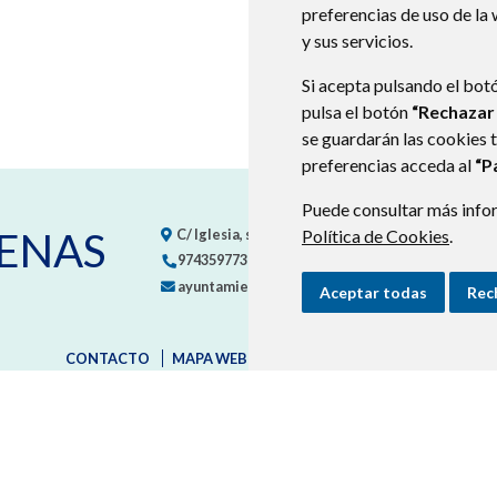
preferencias de uso de la
y sus servicios.
Si acepta pulsando el bot
pulsa el botón
“Rechazar
se guardarán las cookies 
preferencias acceda al
“P
Puede consultar más infor
ENAS
C/ Iglesia, s/n
22624
CALDEARENAS (HUESCA)
-
Política de Cookies
.
974359773
ayuntamiento@caldearenas.es
Aceptar todas
Rec
CONTACTO
MAPA WEB
AVISO LEGAL
PROTECCIÓN D