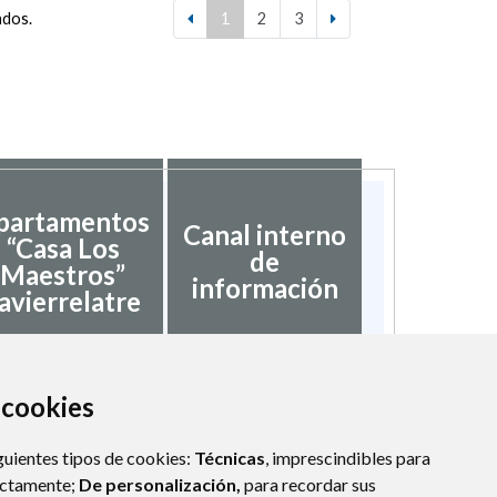
ados.
1
2
3
partamentos
Canal interno
“Casa Los
de
Maestros”
información
avierrelatre
a cookies
guientes tipos de cookies:
Técnicas
, imprescindibles para
ectamente;
De personalización,
para recordar sus