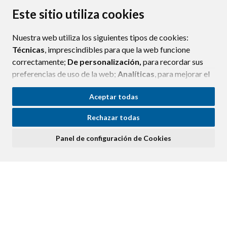
PROTECCIÓN DE DATOS
ACCESIBILIDAD
Este sitio utiliza cookies
POLÍTICA DE COOKIES
Nuestra web utiliza los siguientes tipos de cookies:
ENLAC
Técnicas
, imprescindibles para que la web funcione
correctamente;
De personalización,
para recordar sus
preferencias de uso de la web;
Analíticas
, para mejorar el
funcionamiento de la web y sus servicios.
Aceptar todas
Si acepta pulsando el botón
“Aceptar todas”
Rechazar todas
consideramos que acepta su uso. Si pulsa el botón
“Rechazar todas”
o continúa navegando sin realizar
Panel de configuración de Cookies
ninguna acción, se guardarán las cookies técnicas
imprescindibles. Para personalizar sus preferencias
acceda al
“Panel de configuración de cookies”.
Puede consultar más información, cómo configurarlas y
posibles riesgos en nuestra
Política de Cookies
.