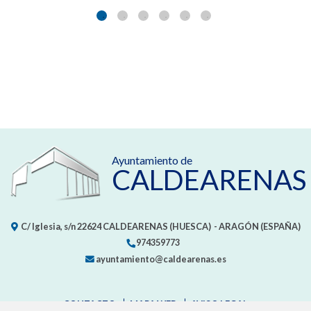
Ayuntamiento de
CALDEARENAS
C/ Iglesia, s/n
22624
CALDEARENAS (HUESCA)
- ARAGÓN
(ESPAÑA)
974359773
ayuntamiento@caldearenas.es
CONTACTO
MAPA WEB
AVISO LEGAL