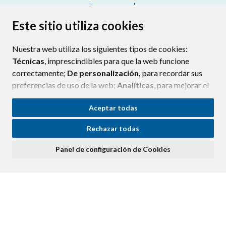
CONTACTO
MAPA WEB
AVISO LEGAL
PROTECCIÓN DE DATOS
ACCESIBILIDAD
Este sitio utiliza cookies
POLÍTICA DE COOKIES
Nuestra web utiliza los siguientes tipos de cookies:
ENLAC
Técnicas
, imprescindibles para que la web funcione
correctamente;
De personalización,
para recordar sus
preferencias de uso de la web;
Analíticas
, para mejorar el
funcionamiento de la web y sus servicios.
Aceptar todas
Si acepta pulsando el botón
“Aceptar todas”
Rechazar todas
consideramos que acepta su uso. Si pulsa el botón
“Rechazar todas”
o continúa navegando sin realizar
Panel de configuración de Cookies
ninguna acción, se guardarán las cookies técnicas
imprescindibles. Para personalizar sus preferencias
acceda al
“Panel de configuración de cookies”.
Puede consultar más información, cómo configurarlas y
posibles riesgos en nuestra
Política de Cookies
.