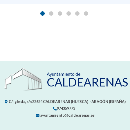
Ayuntamiento de
CALDEARENAS
C/ Iglesia, s/n
22624
CALDEARENAS (HUESCA)
- ARAGÓN
(ESPAÑA)
974359773
ayuntamiento@caldearenas.es