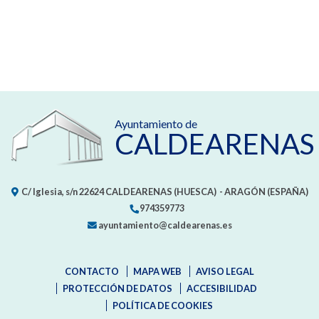
Ayuntamiento de
CALDEARENAS
C/ Iglesia, s/n
22624
CALDEARENAS (HUESCA)
- ARAGÓN
(ESPAÑA)
974359773
ayuntamiento@caldearenas.es
CONTACTO
MAPA WEB
AVISO LEGAL
PROTECCIÓN DE DATOS
ACCESIBILIDAD
POLÍTICA DE COOKIES