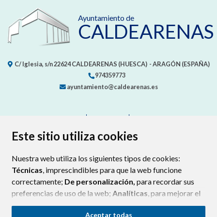
Ayuntamiento de
CALDEARENAS
C/ Iglesia, s/n
22624
CALDEARENAS (HUESCA)
- ARAGÓN
(ESPAÑA)
974359773
ayuntamiento@caldearenas.es
CONTACTO
MAPA WEB
AVISO LEGAL
PROTECCIÓN DE DATOS
ACCESIBILIDAD
Este sitio utiliza cookies
POLÍTICA DE COOKIES
Nuestra web utiliza los siguientes tipos de cookies:
ENLAC
Técnicas
, imprescindibles para que la web funcione
correctamente;
De personalización,
para recordar sus
preferencias de uso de la web;
Analíticas
, para mejorar el
funcionamiento de la web y sus servicios.
Aceptar todas