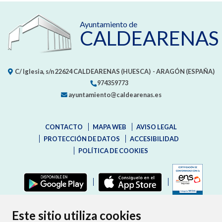
Ayuntamiento de
CALDEARENAS
C/ Iglesia, s/n
22624
CALDEARENAS (HUESCA)
- ARAGÓN
(ESPAÑA)
974359773
ayuntamiento@caldearenas.es
CONTACTO
MAPA WEB
AVISO LEGAL
PROTECCIÓN DE DATOS
ACCESIBILIDAD
POLÍTICA DE COOKIES
ENLAC
Este sitio utiliza cookies