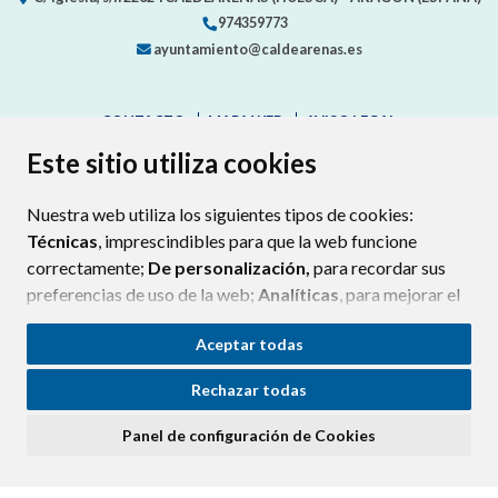
974359773
ayuntamiento@caldearenas.es
CONTACTO
MAPA WEB
AVISO LEGAL
PROTECCIÓN DE DATOS
ACCESIBILIDAD
Este sitio utiliza cookies
POLÍTICA DE COOKIES
Nuestra web utiliza los siguientes tipos de cookies:
ENLAC
Técnicas
, imprescindibles para que la web funcione
correctamente;
De personalización,
para recordar sus
preferencias de uso de la web;
Analíticas
, para mejorar el
funcionamiento de la web y sus servicios.
Aceptar todas
Si acepta pulsando el botón
“Aceptar todas”
Rechazar todas
consideramos que acepta su uso. Si pulsa el botón
“Rechazar todas”
o continúa navegando sin realizar
Panel de configuración de Cookies
ninguna acción, se guardarán las cookies técnicas
imprescindibles. Para personalizar sus preferencias