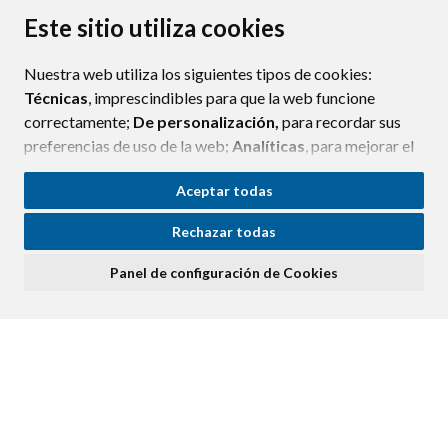
PROTECCIÓN DE DATOS
ACCESIBILIDAD
Este sitio utiliza cookies
POLÍTICA DE COOKIES
Nuestra web utiliza los siguientes tipos de cookies:
ENLAC
Técnicas
, imprescindibles para que la web funcione
correctamente;
De personalización,
para recordar sus
preferencias de uso de la web;
Analíticas
, para mejorar el
funcionamiento de la web y sus servicios.
Aceptar todas
Si acepta pulsando el botón
“Aceptar todas”
Rechazar todas
consideramos que acepta su uso. Si pulsa el botón
“Rechazar todas”
o continúa navegando sin realizar
Panel de configuración de Cookies
ninguna acción, se guardarán las cookies técnicas
imprescindibles. Para personalizar sus preferencias
acceda al
“Panel de configuración de cookies”.
Puede consultar más información, cómo configurarlas y
posibles riesgos en nuestra
Política de Cookies
.