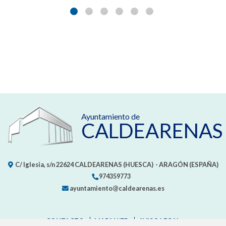
Ayuntamiento de
CALDEARENAS
C/ Iglesia, s/n
22624
CALDEARENAS (HUESCA)
- ARAGÓN
(ESPAÑA)
974359773
ayuntamiento@caldearenas.es
CONTACTO
MAPA WEB
AVISO LEGAL