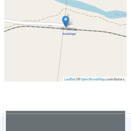
Leaflet
| ©
OpenStreetMap
contributors.