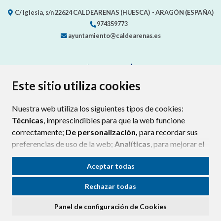
C/ Iglesia, s/n
22624
CALDEARENAS (HUESCA)
- ARAGÓN
(ESPAÑA)
974359773
ayuntamiento@caldearenas.es
CONTACTO
MAPA WEB
AVISO LEGAL
PROTECCIÓN DE DATOS
ACCESIBILIDAD
Este sitio utiliza cookies
POLÍTICA DE COOKIES
Nuestra web utiliza los siguientes tipos de cookies:
ENLAC
Técnicas
, imprescindibles para que la web funcione
correctamente;
De personalización,
para recordar sus
preferencias de uso de la web;
Analíticas
, para mejorar el
funcionamiento de la web y sus servicios.
Aceptar todas
Si acepta pulsando el botón
“Aceptar todas”
Rechazar todas
consideramos que acepta su uso. Si pulsa el botón
“Rechazar todas”
o continúa navegando sin realizar
Panel de configuración de Cookies
ninguna acción, se guardarán las cookies técnicas