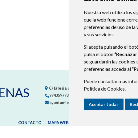
Nuestra web utiliza los si
que la web funcione corr
preferencias de uso de la
y sus servicios.
Si acepta pulsando el bot
pulsa el botón
“Rechazar
se guardarán las cookies 
preferencias acceda al
“P
Puede consultar más infor
ENAS
Política de Cookies
.
C/ Iglesia, s/n
22624
CALDEARENAS (HUESCA)
-
974359773
ayuntamiento@caldearenas.es
Aceptar todas
Rec
CONTACTO
MAPA WEB
AVISO LEGAL
PROTECCIÓN D