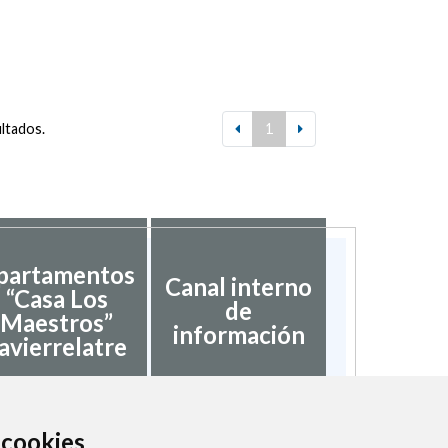
ultados.
1
partamentos
Canal interno
“Casa Los
de
Maestros”
información
avierrelatre
a cookies