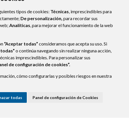
guientes tipos de cookies:
Técnicas
, imprescindibles para
ectamente;
De personalización,
para recordar sus
 web;
Analíticas
, para mejorar el funcionamiento de la web
ón
“Aceptar todas”
consideramos que acepta su uso. Si
 todas”
o continúa navegando sin realizar ninguna acción,
técnicas imprescindibles. Para personalizar sus
anel de configuración de cookies”.
mación, cómo configurarlas y posibles riesgos en nuestra
 ARAGÓN
(ESPAÑA)
hazar todas
Panel de configuración de Cookies
E DATOS
ACCESIBILIDAD
POLÍTICA DE COOKIES
ENLACE EXTERNO A