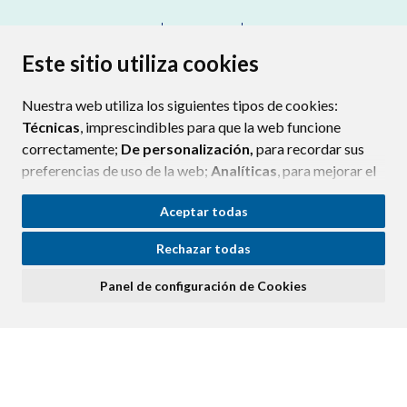
CONTACTO
MAPA WEB
AVISO LEGAL
PROTECCIÓN DE DATOS
ACCESIBILIDAD
Este sitio utiliza cookies
POLÍTICA DE COOKIES
Nuestra web utiliza los siguientes tipos de cookies:
ENLAC
Técnicas
, imprescindibles para que la web funcione
correctamente;
De personalización,
para recordar sus
preferencias de uso de la web;
Analíticas
, para mejorar el
funcionamiento de la web y sus servicios.
Aceptar todas
Si acepta pulsando el botón
“Aceptar todas”
Rechazar todas
consideramos que acepta su uso. Si pulsa el botón
“Rechazar todas”
o continúa navegando sin realizar
Panel de configuración de Cookies
ninguna acción, se guardarán las cookies técnicas
imprescindibles. Para personalizar sus preferencias
acceda al
“Panel de configuración de cookies”.
Puede consultar más información, cómo configurarlas y
posibles riesgos en nuestra
Política de Cookies
.