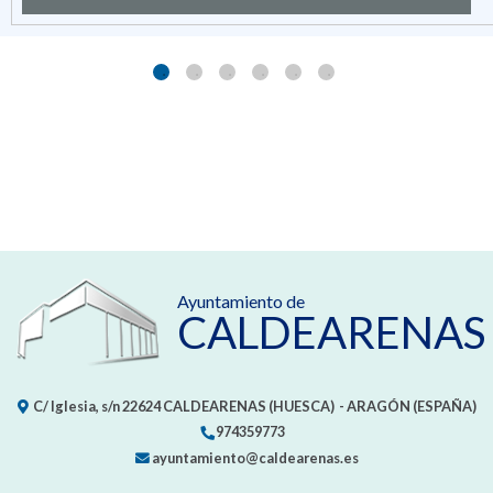
Ayuntamiento de
CALDEARENAS
C/ Iglesia, s/n
22624
CALDEARENAS (HUESCA)
- ARAGÓN
(ESPAÑA)
974359773
ayuntamiento@caldearenas.es