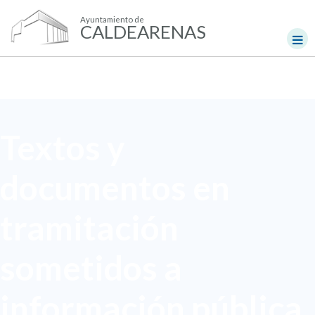
Ayuntamiento de
CALDEARENAS
Textos y
documentos en
tramitación
sometidos a
información pública