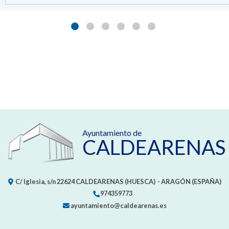
Ayuntamiento de
CALDEARENAS
C/ Iglesia, s/n
22624
CALDEARENAS (HUESCA)
- ARAGÓN
(ESPAÑA)
974359773
ayuntamiento@caldearenas.es