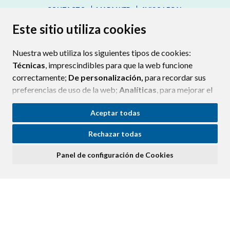
CONTACTO
MAPA WEB
AVISO LEGAL
PROTECCIÓN DE DATOS
ACCESIBILIDAD
Este sitio utiliza cookies
POLÍTICA DE COOKIES
Nuestra web utiliza los siguientes tipos de cookies:
ENLAC
Técnicas
, imprescindibles para que la web funcione
correctamente;
De personalización,
para recordar sus
preferencias de uso de la web;
Analíticas
, para mejorar el
funcionamiento de la web y sus servicios.
Aceptar todas
Si acepta pulsando el botón
“Aceptar todas”
Rechazar todas
consideramos que acepta su uso. Si pulsa el botón
“Rechazar todas”
o continúa navegando sin realizar
Panel de configuración de Cookies
ninguna acción, se guardarán las cookies técnicas
imprescindibles. Para personalizar sus preferencias
acceda al
“Panel de configuración de cookies”.
Puede consultar más información, cómo configurarlas y
posibles riesgos en nuestra
Política de Cookies
.