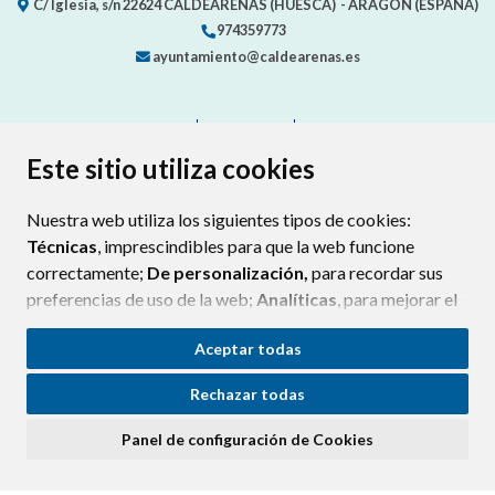
C/ Iglesia, s/n
22624
CALDEARENAS (HUESCA)
- ARAGÓN
(ESPAÑA)
974359773
ayuntamiento@caldearenas.es
CONTACTO
MAPA WEB
AVISO LEGAL
PROTECCIÓN DE DATOS
ACCESIBILIDAD
Este sitio utiliza cookies
POLÍTICA DE COOKIES
Nuestra web utiliza los siguientes tipos de cookies:
ENLAC
Técnicas
, imprescindibles para que la web funcione
correctamente;
De personalización,
para recordar sus
preferencias de uso de la web;
Analíticas
, para mejorar el
funcionamiento de la web y sus servicios.
Aceptar todas
Si acepta pulsando el botón
“Aceptar todas”
Rechazar todas
consideramos que acepta su uso. Si pulsa el botón
“Rechazar todas”
o continúa navegando sin realizar
Panel de configuración de Cookies
ninguna acción, se guardarán las cookies técnicas
imprescindibles. Para personalizar sus preferencias